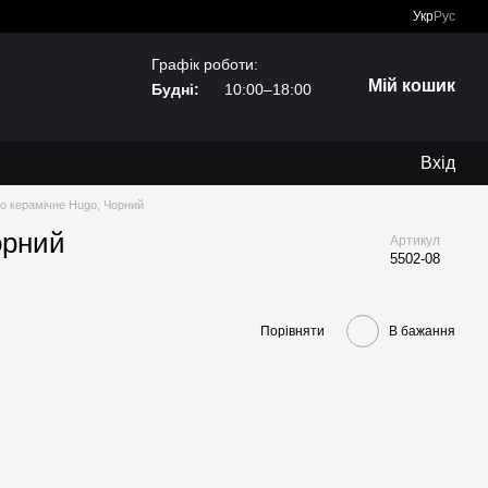
Укр
Рус
Графік роботи:
Мій кошик
Будні:
10:00–18:00
Вхід
о керамічне Hugo, Чорний
орний
Артикул
5502-08
Порівняти
В бажання