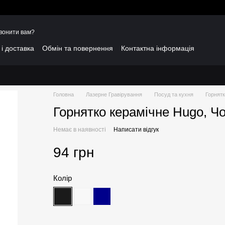
вонити вам?
і доставка
Обмін та повернення
Контактна інформація
Головна
Лазерне Гравірування
Посуд та кухня
Горнятк
Горнятко керамічне Hugo, Ч
Немає в наявності
Написати відгук
94 грн
Колір