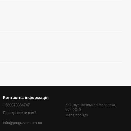
Контактна інформація
+380673384747
Київ, вул. Казимира Малевича,
86Г оф. 9
Передзвонити вам?
Мапа проїзду
info@prograver.com.ua