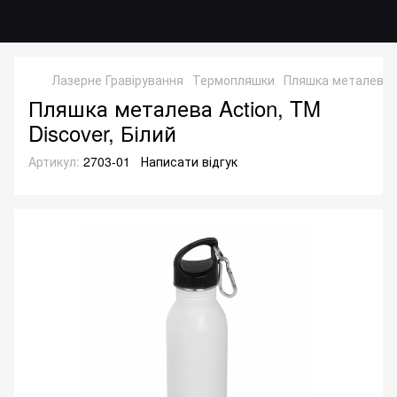
Лазерне Гравірування
Термопляшки
Пляшка металева Ac
Пляшка металева Action, TM
Discover, Білий
Артикул:
2703-01
Написати відгук