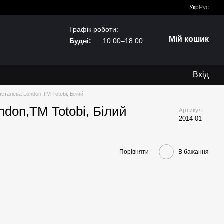
Укр
Рус
Графік роботи:
Мій кошик
Будні:
10:00–18:00
Вхід
еталева London,TM Totobi, Білий
don,TM Totobi, Білий
Артикул
2014-01
Порівняти
В бажання