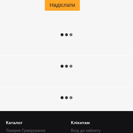
Надіслати
Каталог
Клієнтам
Лазерне Гравірування
Вхід до кабінету