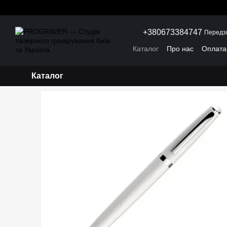
Перейти до основного контенту
+380673384747
Передз
Каталог
Про нас
Оплата 
Каталог