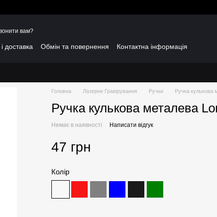
вонити вам?
і доставка
Обмін та повернення
Контактна інформація
Головна
Лазерне Гравірування
Ручки
Ручка кулькова м
Ручка кулькова металева Lon
Немає в наявності
Написати відгук
47 грн
Колір