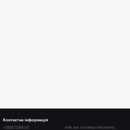
Контактна інформація
+380673384747
Київ, вул. Казимира Малевича,