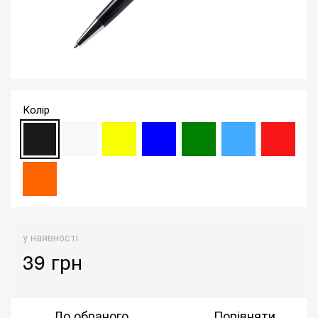
Колір
у наявності
39 грн
До обраного
Порівняти