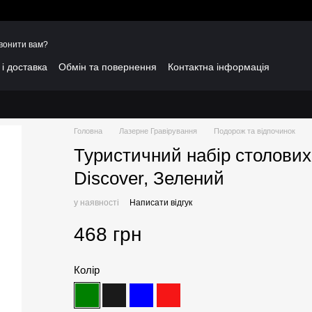
вонити вам?
і доставка
Обмін та повернення
Контактна інформація
Головна
Лазерне Гравірування
Подорож та відпочинок
Туристичний набір столових
Discover, Зелений
у наявності
Написати відгук
468 грн
Колір