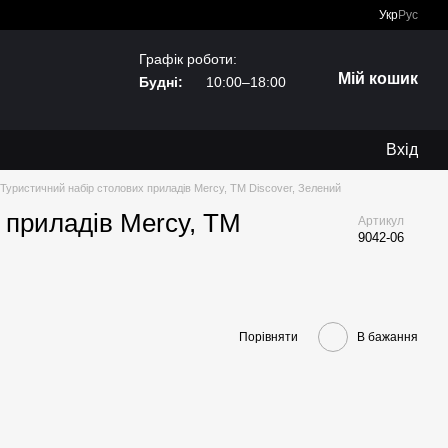
Укр
Рус
Графік роботи:
Мій кошик
Будні:
10:00–18:00
Вхід
Туристичний набір столових приладів Mercy, TM Discover, Зелений
 приладів Mercy, TM
Артикул
9042-06
Порівняти
В бажання