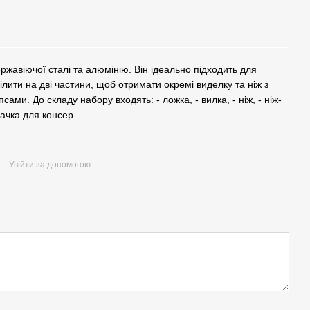
ержавіючої сталі та алюмінію. Він ідеально підходить для
ілити на дві частини, щоб отримати окремі виделку та ніж з
ми. До складу набору входять: - ложка, - вилка, - ніж, - ніж-
вачка для консер
Увійти за допомогою