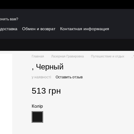
онить вам?
 доставка
Обмен и возврат
Контактная информация
Главная
Лазерная Гравировка
Путешествие и отдых
,
, Черный
у наявності
Оставить отзыв
513 грн
Колір