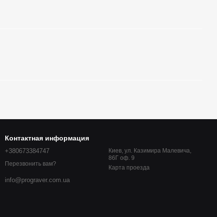
Контактная информация
+380673384747
Киев, ул. Казимира Малевича,
86Г оф. 9
Перезвонить вам?
Карта проезда
info@prograver.com.ua