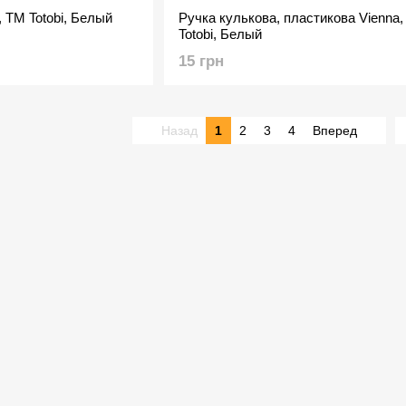
, TM Totobi, Белый
Ручка кулькова, пластикова Vienna
Totobi, Белый
15 грн
Назад
1
2
3
4
Вперед