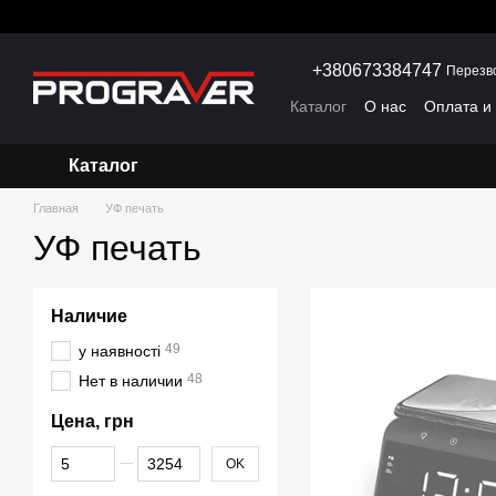
Перейти к основному контенту
+380673384747
Перезв
Каталог
О нас
Оплата и
Каталог
Главная
УФ печать
УФ печать
Наличие
49
у наявності
48
Нет в наличии
Цена, грн
От Цена, грн
До Цена, грн
OK