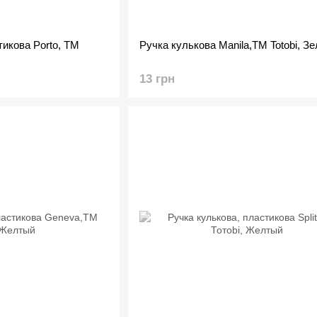
тикова Porto, ТМ
Ручка кулькова Manila,TM Totobi, З
13 грн