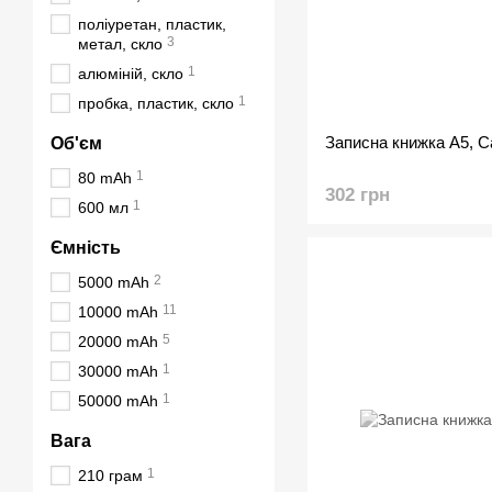
поліуретан, пластик,
3
метал, скло
1
алюміній, скло
1
пробка, пластик, скло
Записна книжка А5, C
Об'єм
1
80 mAh
302 грн
1
600 мл
Ємність
2
5000 mAh
11
10000 mAh
5
20000 mAh
1
30000 mAh
1
50000 mAh
Вага
1
210 грам