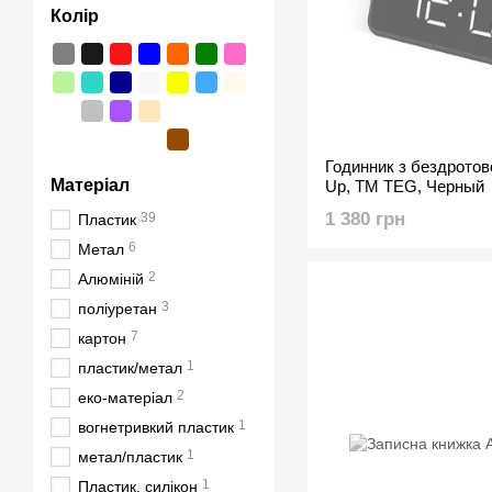
Колір
Годинник з бездрото
Матеріал
Up, TM TEG, Черный
1 380 грн
39
Пластик
6
Метал
2
Алюміній
3
поліуретан
7
картон
1
пластик/метал
2
еко-матеріал
1
вогнетривкий пластик
1
метал/пластик
1
Пластик, силікон