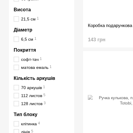
Висота
1
21,5 см
Коробка подарункова 
Діаметр
1
6,5 см
143 грн
Покриття
1
софт-тач
1
матова емаль
Кількість аркушів
1
70 аркушів
5
112 листов
3
128 листов
Тип блоку
4
клітинка
5
лінія