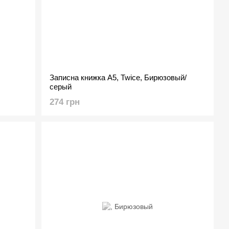
Записна книжка A5, Twice, Бирюзовый/
серый
274 грн