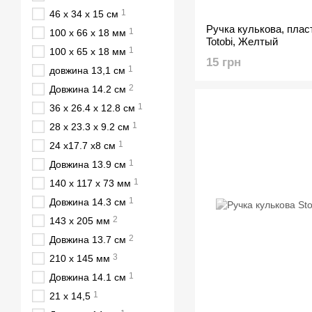
1
46 х 34 х 15 см
Ручка кулькова, пла
1
100 х 66 х 18 мм
Totobi, Желтый
1
100 x 65 x 18 мм
15 грн
1
довжина 13,1 см
2
Довжина 14.2 см
1
36 х 26.4 х 12.8 см
1
28 х 23.3 х 9.2 см
1
24 х17.7 х8 см
1
Довжина 13.9 см
1
140 х 117 х 73 мм
1
Довжина 14.3 см
2
143 х 205 мм
2
Довжина 13.7 см
3
210 х 145 мм
1
Довжина 14.1 см
1
21 х 14,5