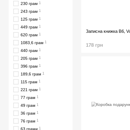
1
230 грам
1
243 грам
1
125 грам
1
449 грам
Записна книжка В6, V
1
620 грам
1
1083,6 грам
178 грн
1
440 грам
1
205 грам
1
396 грам
1
189,6 грам
1
115 грам
1
221 грам
1
77 грам
1
49 грам
1
36 грам
1
76 грам
1
63 грами