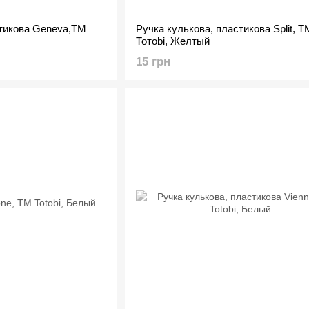
стикова Geneva,TM
Ручка кулькова, пластикова Split, Т
Тотоbi, Желтый
15 грн