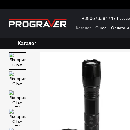
Перейти к основному контенту
+380673384747
Перезв
Каталог
О нас
Оплата и
Каталог