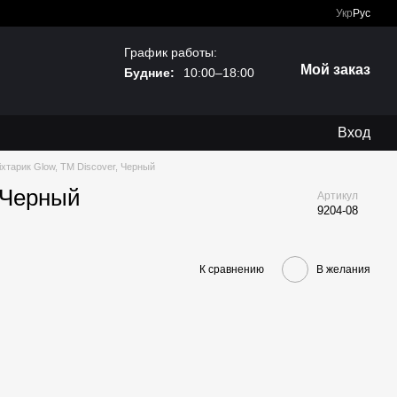
Укр
Рус
График работы:
Мой заказ
Будние:
10:00–18:00
Вход
іхтарик Glow, TM Discover, Черный
, Черный
Артикул
9204-08
К сравнению
В желания