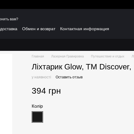
онить вам?
 доставка
Обмен и возврат
Контактная информация
Главная
Лазерная Гравировка
Путешествие и отдых
Л
Ліхтарик Glow, TM Discover
у наявності
Оставить отзыв
394 грн
Колір