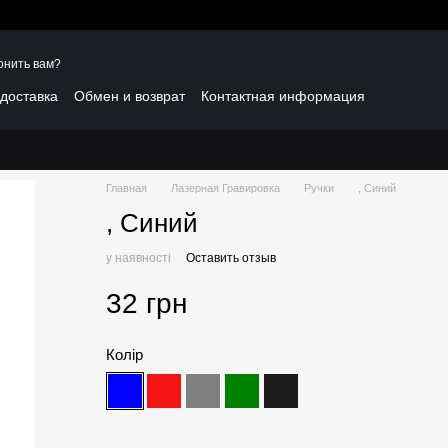
онить вам?
 доставка
Обмен и возврат
Контактная информация
Главная
Лазерная Гравировка
Ручки
, Синий
, Синий
у наявності
Оставить отзыв
32 грн
Колір