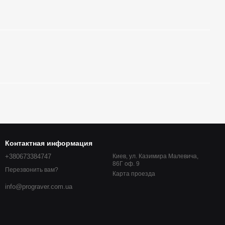
Контактная информация
+380673384747
Киев, ул. Казимира Малевича,
86Г оф. 9
Перезвонить вам?
Карта проезда
info@prograver.com.ua