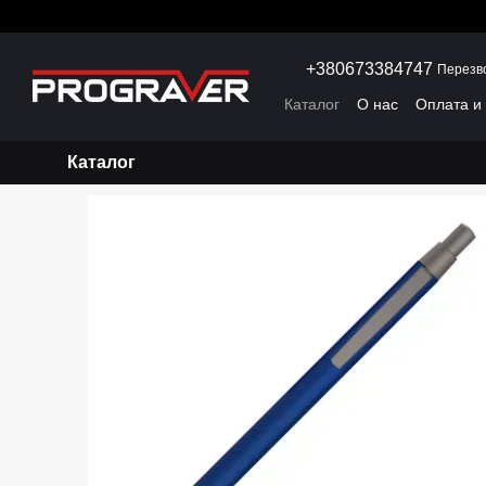
Перейти к основному контенту
+380673384747
Перезв
Каталог
О нас
Оплата и
Каталог