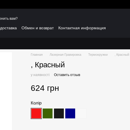
онить вам?
 доставка
Обмен и возврат
Контактная информация
Главная
Лазерная Гравировка
Термокружки
, Красный
, Красный
у наявності
Оставить отзыв
624 грн
Колір