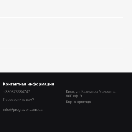
Контактная информация
+380673384747
Киев, ул. Казимира Малевича,
86Г оф. 9
Перезвонить вам?
Карта проезда
info@prograver.com.ua